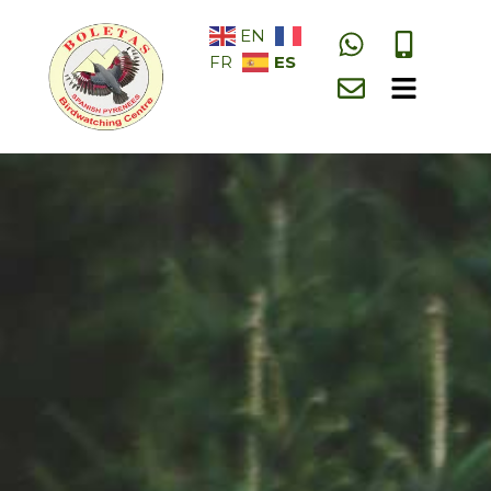
EN
ES
FR