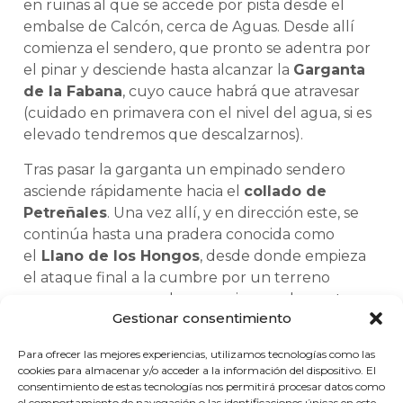
en ruinas al que se accede por pista desde el
embalse de Calcón, cerca de Aguas. Desde allí
comienza el sendero, que pronto se adentra por
el pinar y desciende hasta alcanzar la
Garganta
de la Fabana
, cuyo cauce habrá que atravesar
(cuidado en primavera con el nivel del agua, si es
elevado tendremos que descalzarnos).
Tras pasar la garganta un empinado sendero
asciende rápidamente hacia el
collado de
Petreñales
. Una vez allí, y en dirección este, se
continúa hasta una pradera conocida como
el
Llano de los Hongos
, desde donde empieza
el ataque final a la cumbre por un terreno
rocoso que nos conduce en zigzag a la cresta
Gestionar consentimiento
cimera.
Para ofrecer las mejores experiencias, utilizamos tecnologías como las
cookies para almacenar y/o acceder a la información del dispositivo. El
consentimiento de estas tecnologías nos permitirá procesar datos como
el comportamiento de navegación o las identificaciones únicas en este