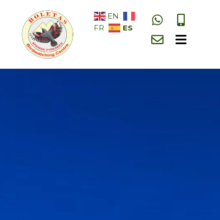
EN
ES
FR