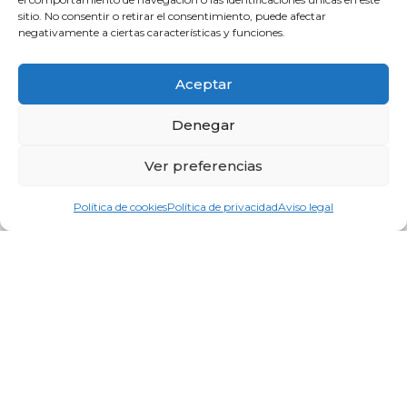
sitio. No consentir o retirar el consentimiento, puede afectar
Otras rutas similares
negativamente a ciertas características y funciones.
BTT2
Aceptar
Viñedo – Santa Eulalia la Mayor – Cuello Baíl
Denegar
Dificultad:
Media - Alta
26.5 Kms.
Ver preferencias
Ver ruta
Política de cookies
Política de privacidad
Aviso legal